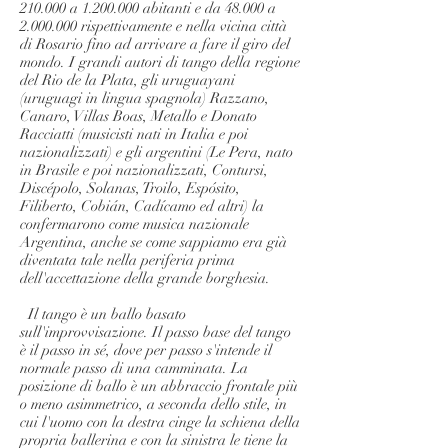
210.000 a
1.200.000
abitanti e da 48.000 a
2.000.000
rispettivamente e nella vicina città
di Rosario fino ad arrivare a fare il giro del
mondo. I grandi autori di tango della regione
del Rio de la Plata, gli uruguayani
(uruguagi in lingua spagnola) Razzano,
Canaro, Villas Boas, Metallo e Donato
Racciatti (musicisti nati in Italia e poi
nazionalizzati) e gli argentini (Le Pera, nato
in Brasile e poi nazionalizzati, Contursi,
Discépolo, Solanas, Troilo, Espósito,
Filiberto, Cobián, Cadícamo ed altri) la
confermarono come musica nazionale
Argentina, anche se come sappiamo era già
diventata tale nella periferia prima
dell'accettazione della grande borghesia.
​ ​Il tango è un ballo basato
sull'improvvisazione. Il passo base del tango
è il passo in sé, dove per passo s'intende il
normale passo di una camminata. La
posizione di ballo è un abbraccio frontale più
o meno asimmetrico, a seconda dello stile, in
cui l'uomo con la destra cinge la schiena della
propria ballerina e con la sinistra le tiene la