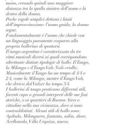
mano, creando quindi una maggiore
distanza tra la spalla sinistra dell'uomo e la
destra della donna.
Poche regole semplici dettano i limiti
dell'improvvisazione: l'uomo guida, la donna
segue.
Fondamentalmente è l'uomo che chiede con
un linguaggio puramente corporeo alla
propria ballerina di spostarsi.
Il tango argentino è caratterizzato da tre
ritmi musicali diversi ai quali corrispondono
altrettante distinte tipologie di ballo: Il Tango,
la Milonga e il Tango Vals (Vals criollo).
Musicalmente il Tango ha un tempo di 4/4 o
2/4, come la Milonga, mentre il Tango Vals,
che deriva dal Valzer ha tempo 3/4.
I ballerini di tango praticano differenti stili,
facenti capo a grandi interpreti delle sue fasi
storiche, o ai quartieri di Buenos Aires o
cittadine nella sua vicinanza, dove si sono
contraddistinti. Alcuni stili di ballo sono:
Apilado, Milonguero, fantasia, salòn, show,
Avellaneda, Villa Urquiza, nuevo.