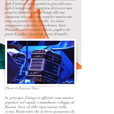
figli d’italiani (gli argentini in generale sono
figli d'immigranti, e l'urgenza di trovare una
propria identità spinse il Tango alla sua
comparsa non solo come semplice musica ma
come un pensiero che si balla). Lo stesso
compositore e direttore d'orchestra Astor
Piazzolla aveva i nonni italiani, pugliesi da
parte di padre, toscani da parte di madre.
Photo di Rossana Tursi
In principio il tango si affermò come musica
popolare nel rapido e tumultuoso sviluppo di
Buenos Aires ed ebbe ripercusione nella
vicina Montevideo che in breve passarono da