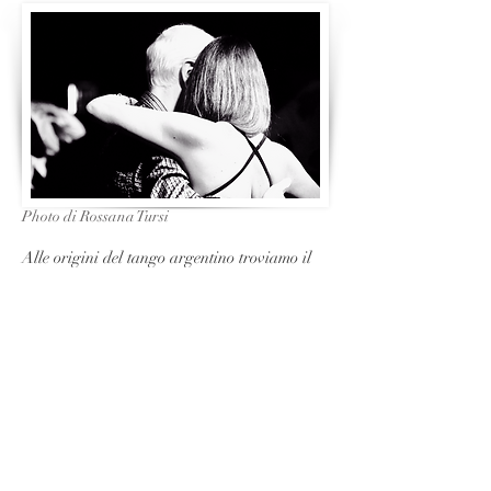
Photo di Rossana Tursi
Alle origini del tango argentino troviamo il
canyengue, intorno al 1880. Tipici i
movimenti rapidi e corti (arraballero).
Soppiantato negli anni quaranta. Lo stile
milonguero è caratterizzato da un abbraccio
stretto e movimenti contenuti e adatti agli
spazi ristretti. Uno stile sobrio, semplice e
passionale. I ballerini spesso si appoggiano
l'uno all'altro e l'asse individuale viene
sostituito da un asse condiviso attorno al
quale si muove la coppia.Il tango salon, nato
nel passato nei salotti dell'aristocrazia, è