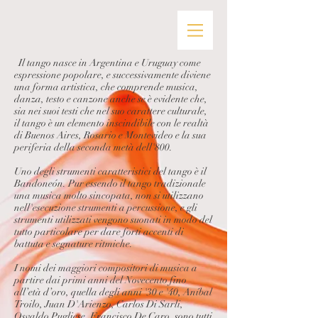
​Il tango nasce in Argentina e Uruguay come
espressione popolare, e successivamente diviene
una forma artistica, che comprende musica,
danza, testo e canzone anche se è evidente che,
sia nei suoi testi che nel suo carattere culturale,
il tango è un elemento inscindibile con le realtà
di Buenos Aires, Rosario e Montevideo e la sua
periferia della seconda metà dell'800.
Uno degli strumenti caratteristici del tango è il
Bandoneón. Pur essendo il tango tradizionale
una musica molto sincopata, non si utilizzano
nell'esecuzione strumenti a percussione, e gli
strumenti utilizzati vengono suonati in modo del
tutto particolare per dare forti accenti di
battuta e segnature ritmiche.
I nomi dei maggiori compositori di musica a
partire dai primi anni del Novecento fino
all’età d’oro, quella degli anni '30 e '40, Aníbal
Troilo, Juan D'Arienzo, Carlos Di Sarli,
Osvaldo Pugliese, Francisco De Caro, sono tutti