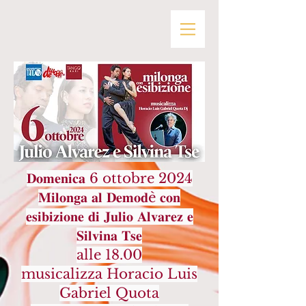
𝐃𝐨𝐦𝐞𝐧𝐢𝐜𝐚 6 ottobre 2024
𝐌𝐢𝐥𝐨𝐧𝐠𝐚 𝐚𝐥 𝐃𝐞𝐦𝐨𝐝è 𝐜𝐨𝐧
𝐞𝐬𝐢𝐛𝐢𝐳𝐢𝐨𝐧𝐞 𝐝𝐢 𝐉𝐮𝐥𝐢𝐨 𝐀𝐥𝐯𝐚𝐫𝐞𝐳 𝐞
𝐒𝐢𝐥𝐯𝐢𝐧𝐚 𝐓𝐬𝐞
alle 18.00
musicalizza Horacio Luis
Gabriel Quota